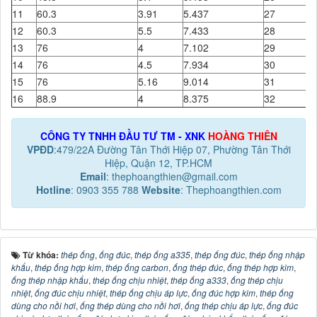
11
60.3
3.91
5.437
27
2
12
60.3
5.5
7.433
28
2
13
76
4
7.102
29
2
14
76
4.5
7.934
30
2
15
76
5.16
9.014
31
3
16
88.9
4
8.375
32
3
CÔNG TY TNHH ĐẦU TƯ TM - XNK
HOÀNG THIÊN
VPĐD
:479/22A Đường Tân Thới Hiệp 07, Phường Tân Thới
Hiệp, Quận 12, TP.HCM
Email
: thephoangthien@gmail.com
Hotline
: 0903 355 788
Website
: Thephoangthien.com
Từ khóa:
thép ống
,
ống đúc
,
thép ống a335
,
thép ống đúc
,
thép ống nhập
khẩu
,
thép ống hợp kim
,
thép ống carbon
,
ống thép đúc
,
ống thép hợp kim
,
ống thép nhập khẩu
,
thép ống chịu nhiệt
,
thép ống a333
,
ống thép chịu
nhiệt
,
ống đúc chịu nhiệt
,
thép ống chịu áp lực
,
ống đúc hợp kim
,
thép ống
dùng cho nồi hơi
,
ống thép dùng cho nồi hơi
,
ống thép chịu áp lực
,
ống đúc