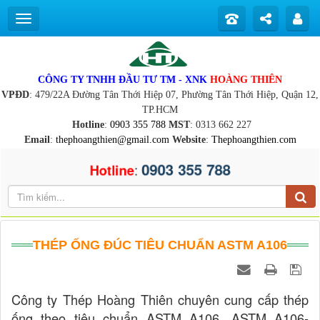
CÔNG TY TNHH ĐẦU TƯ TM - XNK
HOÀNG THIÊN
VPĐD
: 479/22A Đường Tân Thới Hiệp 07, Phường Tân Thới Hiệp, Quận 12,
TP.HCM
Hotline
:
0903 355 788
MST
: 0313 662 227
Email
:
thephoangthien@gmail.com
Website
:
Thephoangthien.com
0903 355 788
:
Hotline
THÉP ỐNG ĐÚC TIÊU CHUẨN ASTM A106
Công ty Thép Hoàng Thiên chuyên cung cấp thép
ống theo tiêu chuẩn ASTM A106, ASTM A106-