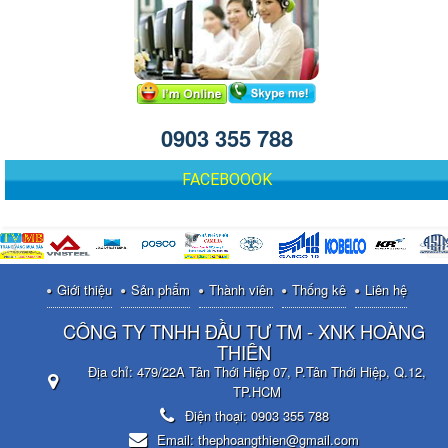
0903 355 788
FACEBOOOK
Giới thiệu
Sản phẩm
Thành viên
Thống kê
Liên hệ
CÔNG TY TNHH ĐẦU TƯ TM - XNK HOÀNG
THIÊN
Địa chỉ:
479/22A Tân Thới Hiệp 07, P.Tân Thới Hiệp, Q.12,
TP.HCM
Điện thoại:
0903 355 788
Email:
thephoangthien@gmail.com