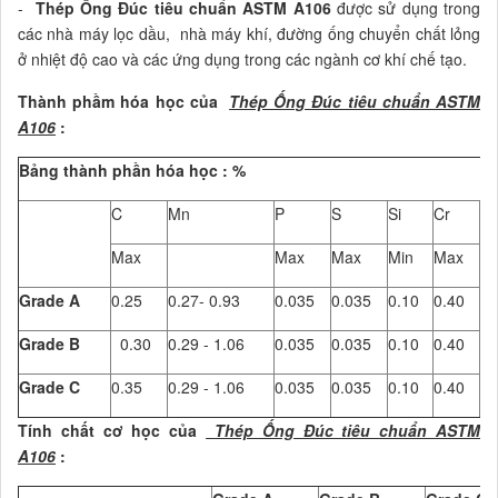
-
Thép Ống Đúc tiêu chuẩn ASTM A106
được sử dụng trong
các nhà máy lọc dầu, nhà máy khí, đường ống chuyển chất lỏng
ở nhiệt độ cao và các ứng dụng trong các ngành cơ khí chế tạo.
Thành phầm hóa học của
Thép Ống Đúc tiêu chuẩn ASTM
A106
:
Bảng thành phần hóa học : %
C
Mn
P
S
Si
Cr
C
Max
Max
Max
Min
Max
M
Grade A
0.25
0.27- 0.93
0.035
0.035
0.10
0.40
0.
Grade B
0.30
0.29 - 1.06
0.035
0.035
0.10
0.40
0.
Grade C
0.35
0.29 - 1.06
0.035
0.035
0.10
0.40
0.
Tính chất cơ học của
Thép Ống Đúc tiêu chuẩn ASTM
A106
: