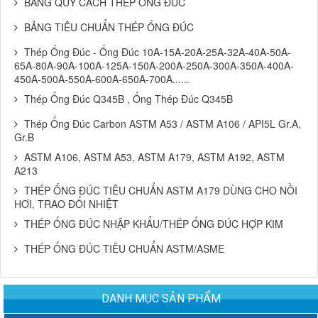
BẢNG QUY CÁCH THÉP ỐNG ĐÚC
BẢNG TIÊU CHUẨN THÉP ỐNG ĐÚC
Thép Ống Đúc - Ống Đúc 10A-15A-20A-25A-32A-40A-50A-
65A-80A-90A-100A-125A-150A-200A-250A-300A-350A-400A-
450A-500A-550A-600A-650A-700A......
Thép Ống Đúc Q345B , Ống Thép Đúc Q345B
Thép Ống Đúc Carbon ASTM A53 / ASTM A106 / API5L Gr.A,
Gr.B
ASTM A106, ASTM A53, ASTM A179, ASTM A192, ASTM
A213
THÉP ỐNG ĐÚC TIÊU CHUẨN ASTM A179 DÙNG CHO NỒI
HƠI, TRAO ĐỔI NHIỆT
THÉP ỐNG ĐÚC NHẬP KHẨU/THÉP ỐNG ĐÚC HỢP KIM
THÉP ỐNG ĐÚC TIÊU CHUẨN ASTM/ASME
DANH MỤC SẢN PHẨM