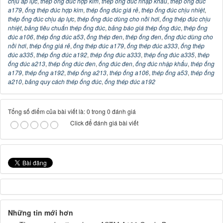
chịu áp lực
,
thép ống đúc hợp kim
,
thép ống đúc nhập khẩu
,
thép ống đúc
a179
,
ống thép đúc hợp kim
,
thép ống đúc giá rẻ
,
thép ống đúc chịu nhiệt
,
thép ống đúc chịu áp lực
,
thép ống đúc dùng cho nồi hơi
,
ống thép đúc chịu
nhiệt
,
bảng tiêu chuẩn thép ống đúc
,
bảng báo giá thép ống đúc
,
thép ống
đúc a106
,
thép ống đúc a53
,
ống thép đen
,
thép ống đen
,
ống đúc dùng cho
nồi hơi
,
thép ống giá rẻ
,
ống thép đúc a179
,
ống thép đúc a333
,
ống thép
đúc a335
,
thép ống đúc a192
,
thép ống đúc a333
,
thép ống đúc a335
,
thép
ống đúc a213
,
thép ống đúc đen
,
ống đúc đen
,
ống đúc nhập khẩu
,
thép ống
a179
,
thép ống a192
,
thép ống a213
,
thép ống a106
,
thép ống a53
,
thép ống
a210
,
bảng quy cách thép ống đúc
,
ống thép đúc a192
Tổng số điểm của bài viết là: 0 trong 0 đánh giá
Click để đánh giá bài viết
Những tin mới hơn