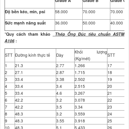
Grade A
Grade B
Grade C
Độ bền kéo, min, psi
58.000
70.000
70.000
Sức mạnh năng suất
36.000
50.000
40.000
*
Quy cách tham khảo
Thép Ống Đúc tiêu chuẩn ASTM
A106
:
Khối lượng
STT
Đường kính thực tế
Dày
STT
Đ
(Kg/mét)
1
21.3
2.77
1.266
17
8
2
27.1
2.87
1.715
18
8
3
33.4
3.38
2.502
19
1
4
33.4
3.4
2.515
20
1
5
33.4
4.6
3.267
21
1
6
42.2
3.2
3.078
22
1
7
42.2
3.5
3.34
23
1
8
48.3
3.2
3.559
24
1
9
48.3
3.55
3.918
25
1
10
48.3
5.1
5.433
26
1