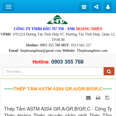
CÔNG TY TNHH ĐẦU TƯ TM - XNK
HOÀNG THIÊN
VPĐD
: 479/22A Đường Tân Thới Hiệp 07, Phường Tân Thới Hiệp, Quận 12,
TP.HCM
Hotline
:
0903 355 788
MST
: 0313 662 227
Email
:
thephoangthien@gmail.com
Website
:
Thephoangthien.com
0903 355 788
:
Hotline
THÉP TẤM ASTM A204 GR.A/GR.B/GR.C
Thép Tấm ASTM A204 GR.A/GR.B/GR.C - Công Ty
Thép Hoàng Thiên chuyên phân phối Thép Tấm