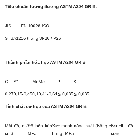
Tiêu chuẩn tương đương ASTM A204 GR B:
JIS
EN 10028
ISO
STBA12
16 tháng 3
F26 / P26
Thành phần hóa học ASTM A204 GR B
C
Sĩ
Mn
Mơ
P
S
≦
≦
0,27
0,15-0,45
0,1
0,41-0,64
0,035
0,035
Tính chất cơ học của ASTM A204 GR B
Mật độ, g /
Độ bền kéo
Sức mạnh năng suất (Bằng c
Brinell độ
cm3
MPa
hứng) MPa
cứng