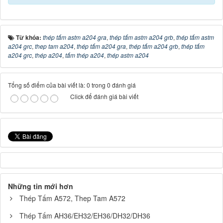
Từ khóa:
thép tấm astm a204 gra
,
thép tấm astm a204 grb
,
thép tấm astm
a204 grc
,
thep tam a204
,
thép tấm a204 gra
,
thép tấm a204 grb
,
thép tấm
a204 grc
,
thép a204
,
tấm thép a204
,
thép astm a204
Tổng số điểm của bài viết là: 0 trong 0 đánh giá
Click để đánh giá bài viết
Những tin mới hơn
Thép Tấm A572, Thep Tam A572
Thép Tấm AH36/EH32/EH36/DH32/DH36