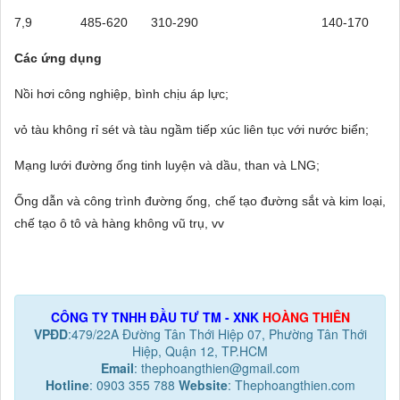
7,9
485-620
310-290
140-170
Các ứng dụng
Nồi hơi công nghiệp, bình chịu áp lực;
vỏ tàu không rỉ sét và tàu ngầm tiếp xúc liên tục với nước biển;
Mạng lưới đường ống tinh luyện và dầu, than và LNG;
Ống dẫn và công trình đường ống, chế tạo đường sắt và kim loại,
chế tạo ô tô và hàng không vũ trụ, vv
CÔNG TY TNHH ĐẦU TƯ TM - XNK
HOÀNG THIÊN
VPĐD
:479/22A Đường Tân Thới Hiệp 07, Phường Tân Thới
Hiệp, Quận 12, TP.HCM
Email
: thephoangthien@gmail.com
Hotline
: 0903 355 788
Website
: Thephoangthien.com