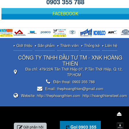
0903 355 788
FACEBOOOK
Giới thiệu
Sản phẩm
Thành viên
Thống kê
Liên hệ
CÔNG TY TNHH ĐẦU TƯ TM - XNK HOÀNG
THIÊN
Địa chỉ:
479/22A Tân Thới Hiệp 07, P.Tân Thới Hiệp, Q.12,
TP.HCM
Điện thoại:
0903 355 788
Email:
thephoangthien@gmail.com
Website:
http://thephoangthien.com
http://hoangthiensteel.com
Gọi 0903 355
Gửi phản hồi