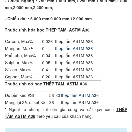
- Chiều ngang : 750 mm,1.000 mm,1.250 mm,1.500 mm,1.800
mm,2.000 mm,2.400 mm,
- Chiếu dài : 6.000 mm,9.000 mm,12.000 mm.
Thuộc tính hóa học
T
HÉP TẤM ASTM A36
Carbon, Max%
0.026
thép tấm ASTM A36
Mangan, Max%
0
thép tấm ASTM A36
Phốt pho, Max%
0.04
thép tấm ASTM A36
Sulphur, Max%
0.05
thép tấm ASTM A36
Silicon, Max%
0,4
thép tấm ASTM A36
Copper, Max%
0.20
thép tấm ASTM A36
Thuộc tính cơ học
T
HÉP TẤM ASTM A36
Độ bền kéo KSI
58-80
thép tấm ASTM A36
Mang lại 2% offset KSI
36
thép tấm ASTM A36
* Ngoài ra chúng tôi còn gia công và cắt quy cách
T
HÉP
TẤM ASTM A36
theo yêu cầu của khách hàng.