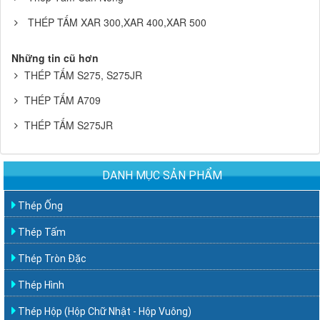
THÉP TẤM XAR 300,XAR 400,XAR 500
Những tin cũ hơn
THÉP TẤM S275, S275JR
THÉP TẤM A709
THÉP TẤM S275JR
DANH MỤC SẢN PHẨM
Thép Ống
Thép Tấm
Thép Tròn Đặc
Thép Hình
Thép Hộp (Hộp Chữ Nhật - Hộp Vuông)