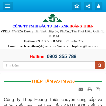
CÔNG TY TNHH ĐẦU TƯ TM - XNK
HOÀNG THIÊN
VPĐD
: 479/22A Đường Tân Thới Hiệp 07, Phường Tân Thới Hiệp, Quận 12,
TP.HCM
Hotline
:
0903 355 788
MST
: 0313 662 227
Email
:
thephoangthien@gmail.com
Website
:
Thephoangthien.com
0903 355 788
:
Hotline
THÉP TẤM ASTM A36
Công Ty Thép Hoàng Thiên chuyên cung cấp và
nhập khẩu các loại thép tấm ASTM A36 xuất xứ