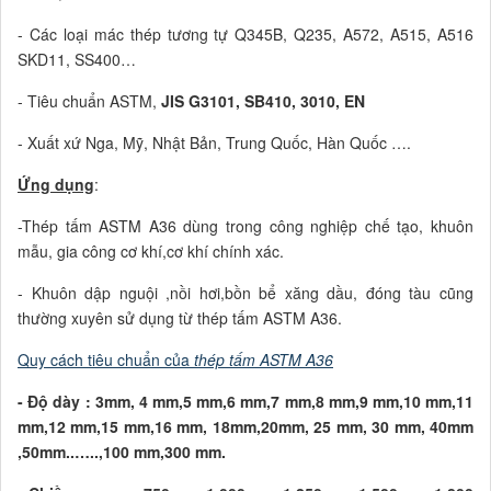
- Các loại mác thép tương tự Q345B, Q235, A572, A515, A516
SKD11, SS400…
- Tiêu chuẩn ASTM,
JIS G3101, SB410, 3010, EN
- Xuất xứ Nga, Mỹ, Nhật Bản, Trung Quốc, Hàn Quốc ….
Ứng dụng
:
-Thép tấm ASTM A36 dùng trong công nghiệp chế tạo, khuôn
mẫu, gia công cơ khí,cơ khí chính xác.
- Khuôn dập nguội ,nồi hơi,bồn bể xăng dầu, đóng tàu cũng
thường xuyên sử dụng từ thép tấm ASTM A36.
Quy cách tiêu chuẩn của
thép tấm ASTM A36
- Độ dày : 3mm, 4 mm,5 mm,6 mm,7 mm,8 mm,9 mm,10 mm,11
mm,12 mm,15 mm,16 mm, 18mm,20mm, 25 mm, 30 mm, 40mm
,50mm..…..,100 mm,300 mm.