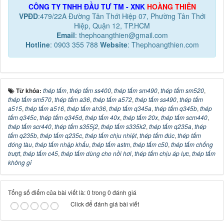
CÔNG TY TNHH ĐẦU TƯ TM - XNK
HOÀNG THIÊN
VPĐD
:479/22A Đường Tân Thới Hiệp 07, Phường Tân Thới
Hiệp, Quận 12, TP.HCM
Email
: thephoangthien@gmail.com
Hotline
: 0903 355 788
Website
: Thephoangthien.com
Từ khóa:
thép tấm
,
thép tấm ss400
,
thép tấm sm490
,
thép tấm sm520
,
thép tấm sm570
,
thép tấm a36
,
thép tấm a572
,
thép tấm ss490
,
thép tấm
a515
,
thép tấm a516
,
thép tấm ah36
,
thép tấm q345a
,
thép tấm q345b
,
thép
tấm q345c
,
thép tấm q345d
,
thép tấm 40x
,
thép tấm 20x
,
thép tấm scm440
,
thép tấm scr440
,
thép tấm s355j2
,
thép tấm s335k2
,
thép tấm q235a
,
thép
tấm q235b
,
thép tấm q235c
,
thép tấm chịu nhiệt
,
thép tấm đúc
,
thép tấm
đóng tàu
,
thép tấm nhập khẩu
,
thép tấm astm
,
thép tấm c50
,
thép tấm chống
trượt
,
thép tấm c45
,
thép tấm dùng cho nồi hơi
,
thép tấm chịu áp lực
,
thép tấm
không gỉ
Tổng số điểm của bài viết là: 0 trong 0 đánh giá
Click để đánh giá bài viết