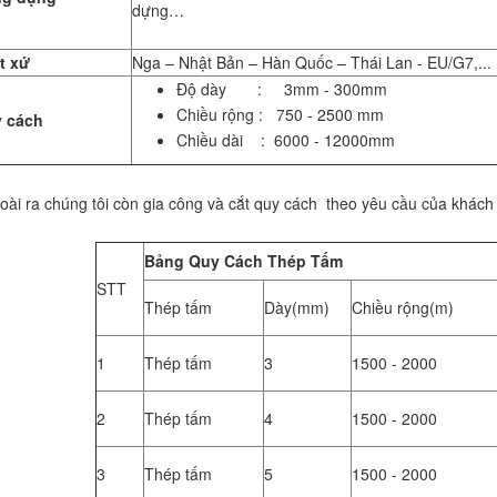
dựng…
t xứ
Nga – Nhật Bản – Hàn Quốc – Thái Lan - EU/G7,...
Độ dày : 3mm - 300mm
Chiều rộng : 750 - 2500 mm
 cách
Chiều dài : 6000 - 12000mm
oài ra chúng tôi còn gia công và cắt quy cách theo yêu cầu của khách
Bảng Quy Cách Thép Tấm
STT
Thép tấm
Dày(mm)
Chiều rộng(m)
1
Thép tấm
3
1500 - 2000
2
Thép tấm
4
1500 - 2000
3
Thép tấm
5
1500 - 2000