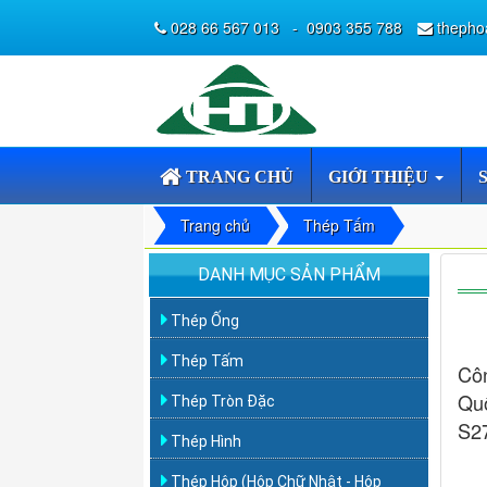
028 66 567 013
-
0903 355 788
thepho
TRANG CHỦ
GIỚI THIỆU
Trang chủ
Thép Tấm
DANH MỤC SẢN PHẨM
Thép Ống
Thép Tấm
Cô
Qu
Thép Tròn Đặc
S2
Thép Hình
Thép Hộp (Hộp Chữ Nhật - Hộp