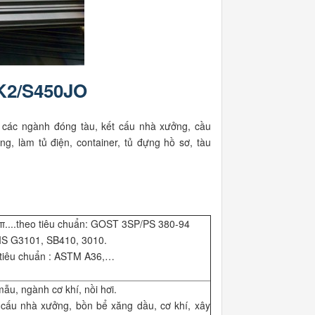
K2/S450JO
 các ngành đóng tàu, kết cấu nhà xưởng, cầu
g, làm tủ điện, container, tủ đựng hồ sơ, tàu
....theo tiêu chuẩn: GOST 3SP/PS 380-94
 JIS G3101, SB410, 3010.
 tiêu chuẩn : ASTM A36,…
, ngành cơ khí, nồi hơi.
u nhà xưởng, bồn bể xăng dầu, cơ khí, xây