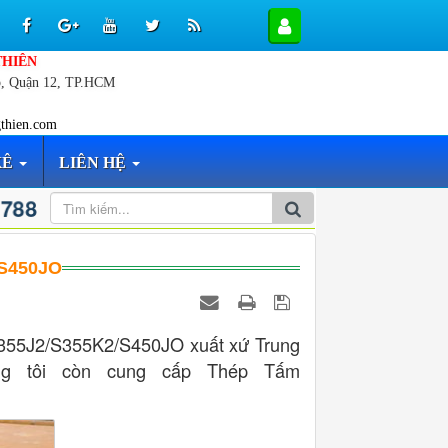
THIÊN
p, Quận 12, TP.HCM
thien.com
KÊ
LIÊN HỆ
 788
/S450JO
355J2/S355K2/S450JO xuất xứ Trung
ng tôi còn cung cấp Thép Tấm