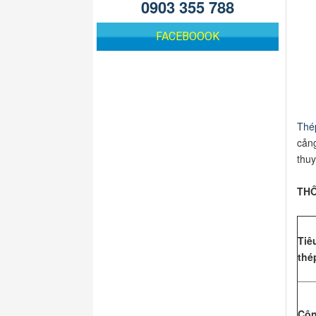
0903 355 788
FACEBOOOK
Thé
cảng
thuy
THÔ
Ti
thé
Côn