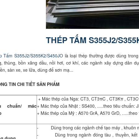
THÉP TẤM S355J2/S355
p Tấm S355J2/S355K2/S450JO
là loại thép thường được dùng trong
, thùng, bồn xăng dầu, nồi hơi, cơ khí, các ngành xây dựng dân dụn
ền, sàn xe, xe lửa, dùng để sơn mạ...
NG TIN CHI TIẾT SẢN PHẨM
+ Mác thép của Nga: CT3, CT3πC , CT3Kπ , CT3Cπ
êu chuẩn/ mác
+ Mác thép của Nhật : SS400, .....theo tiêu chuẩn:
p
+ Mác thép của Mỹ : A570 GrA, A570 GrD, …..theo
- Dùng trong các ngành chế tạo máy , khuôn mẫu
- Dùng trong ngành đóng tàu , thuyền, kết cấ
g dụng