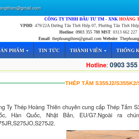
angthien@gmail.com
CÔNG TY TNHH ĐẦU TƯ TM - XNK
HOÀNG 
VPĐD
: 479/22A Đường Tân Thới Hiệp 07, Phường Tân Thới Hiệ
Hotline
:
0903 355 788
MST
: 0313 662 227
Email
:
thephoangthien@gmail.com
Website
:
Thephoang
SẢN PHẨM
TIN TỨC
THÀNH VIÊN
THỐNG 
0903 355
:
Hotline
THÉP TẤM S355J2/S355K2
ng Ty Thép Hoàng Thiên chuyên cung cấp Thép Tấm S
ốc, Hàn Quốc, Nhật Bản, EU/G7.Ngoài ra chú
75JR,S275JO,S275J2.