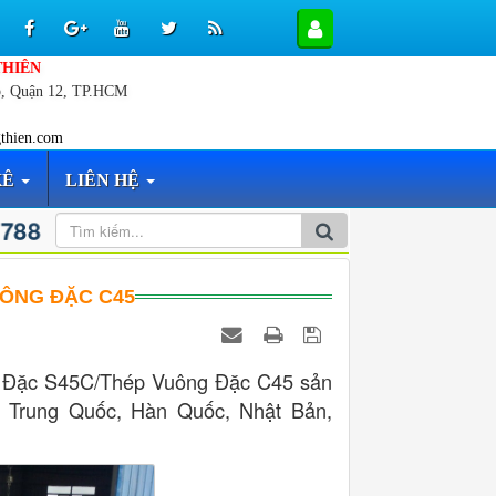
THIÊN
p, Quận 12, TP.HCM
thien.com
KÊ
LIÊN HỆ
 788
UÔNG ĐẶC C45
g Đặc S45C/Thép Vuông Đặc C45 sản
ứ Trung Quốc, Hàn Quốc, Nhật Bản,