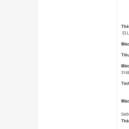
Thé
EU,
Mác
Tiê
Mác
316L
Tín
Mác
S45
Thà