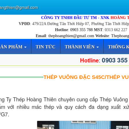
angthien@gmail.com
CÔNG TY TNHH ĐẦU TƯ TM - XNK
HOÀNG 
VPĐD
: 479/22A Đường Tân Thới Hiệp 07, Phường Tân Thới Hiệ
Hotline
:
0903 355 788
MST
: 0313 662 227
Email
:
thephoangthien@gmail.com
Website
:
Thephoang
SẢN PHẨM
TIN TỨC
THÀNH VIÊN
THỐNG 
0903 355
:
Hotline
THÉP VUÔNG ĐẶC S45C/THÉP V
ng Ty Thép Hoàng Thiên chuyên cung cấp Thép Vuôn
ẩm với nhiều mác thép và quy cách đa dạng xuất x
/G7.