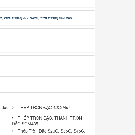
45
,
thep vuong dac s45c
,
thep vuong dac c45
p đặc
THÉP TRÒN ĐẶC 42CrMo4
THÉP TRÒN ĐẶC, THANH TRÒN
ĐẶC SCM435
Thép Tròn Đặc S20C, S35C, S45C,