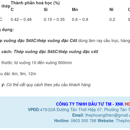
Thành phần hoá học (%)
 thép
C
Si
Mn
Ni
C
C
0.42 ~ 0.48
0.15 ~ 0.35
0.6 ~ 0.9
0.2
0
 dụng:
p vuông đặc S45C/thép vuông đặc C45
dùng làm ray cầu trục, hàng r
 cách:
Thép vuông đặc S45C/thép vuông đặc c45
h thước: từ vuông 10 đến vuông 500mm
ều dài: 6m, 9m, 12m
 ý:
Có thể cắt quy cách theo yêu cầu khách hàng
CÔNG TY TNHH ĐẦU TƯ TM - XNK
HO
VPĐD
:479/22A Đường Tân Thới Hiệp 07, Phường Tân 
Email
: thephoangthien@gmail
Hotline
: 0903 355 788
Website
: Thepho