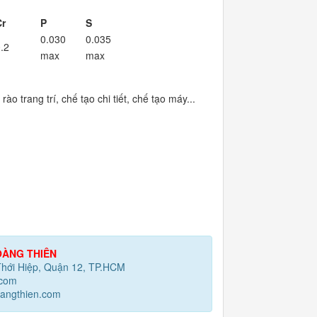
r
P
S
0.030
0.035
.2
max
max
ào trang trí, chế tạo chi tiết, chế tạo máy...
ÀNG THIÊN
Thới Hiệp, Quận 12, TP.HCM
.com
angthien.com