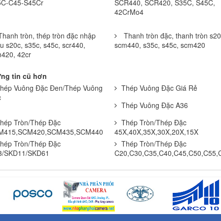
5C-C45-S45Cr
SCR440, SCR420, S35C, S45C,
42CrMo4
Thanh tròn, thép tròn đặc nhập
Thanh tròn đặc, thanh tròn s20
u s20c, s35c, s45c, scr440,
scm440, s35c, s45c, scm420
420, 42cr
ng tin cũ hơn
hép Vuông Đặc Đen/Thép Vuông
Thép Vuông Đặc Giá Rẻ
c
Thép Vuông Đặc A36
hép Tròn/Thép Đặc
Thép Tròn/Thép Đặc
M415,SCM420,SCM435,SCM440
45X,40X,35X,30X,20X,15X
hép Tròn/Thép Đặc
Thép Tròn/Thép Đặc
3/SKD11/SKD61
C20,C30,C35,C40,C45,C50,C55,