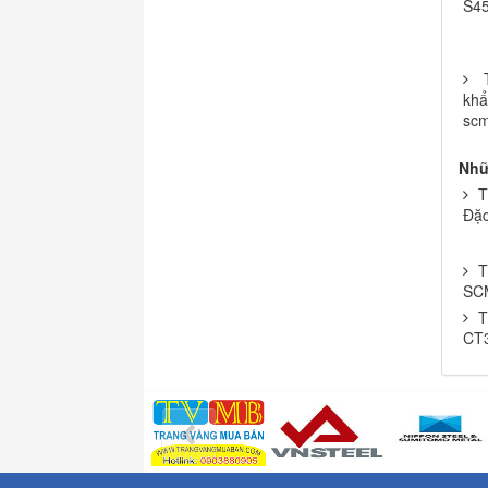
S4
khẩ
scm
Nhữ
T
Đặ
T
SC
T
CT