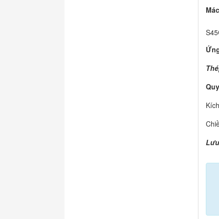
Mác
S45
Ứng
Thé
Quy
Kíc
Chi
Lưu