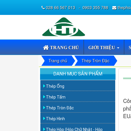
028 66 567 013
-
0903 355 788
thepho
TRANG CHỦ
GIỚI THIỆU
Trang chủ
Thép Tròn Đặc
DANH MỤC SẢN PHẨM
Thép Ống
Thép Tấm
Cô
ph
Thép Tròn Đặc
EU
Thép Hình
Thép Hộp (Hộp Chữ Nhật - Hộp