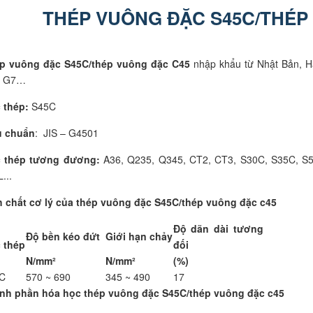
THÉP VUÔNG ĐẶC S45C/THÉP
p vuông đặc S45C/thép vuông đặc C45
nhập khẩu từ Nhật Bản, H
 G7…
 thép:
S45C
u chuẩn
: JIS – G4501
 thép tương đương:
A36, Q235, Q345, CT2, CT3, S30C, S35C, S
...
h chất cơ lý của thép vuông đặc S45C/thép vuông đặc c45
Độ dãn dài tương
Độ bền kéo đứt
Giới hạn chảy
 thép
đối
N/mm²
N/mm²
(%)
C
570 ~ 690
345 ~ 490
17
nh phần hóa học thép vuông đặc S45C/thép vuông đặc c45