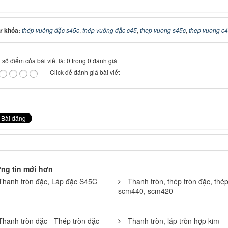
ừ khóa:
thép vuông đặc s45c
,
thép vuông đặc c45
,
thep vuong s45c
,
thep vuong c
số điểm của bài viết là: 0 trong 0 đánh giá
Click để đánh giá bài viết
ng tin mới hơn
Thanh tròn đặc, Láp đặc S45C
Thanh tròn, thép tròn đặc, thé
scm440, scm420
Thanh tròn đặc - Thép tròn đặc
Thanh tròn, láp tròn hợp kim