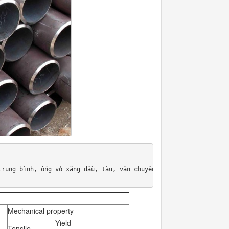
trung bình, ống vỏ xăng dầu, tàu, vận chuyển chất lỏng, dầu mỏ n
Mechanical property
Yield
Tensile