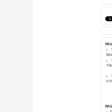
Nhữ
Nhi
TR
61
Nhữ