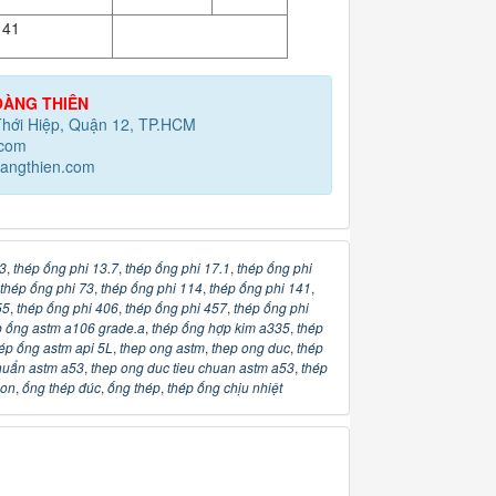
41
ÀNG THIÊN
Thới Hiệp, Quận 12, TP.HCM
.com
angthien.com
3
,
thép ống phi 13.7
,
thép ống phi 17.1
,
thép ống phi
thép ống phi 73
,
thép ống phi 114
,
thép ống phi 141
,
55
,
thép ống phi 406
,
thép ống phi 457
,
thép ống phi
p ống astm a106 grade.a
,
thép ống hợp kim a335
,
thép
ép ống astm api 5L
,
thep ong astm
,
thep ong duc
,
thép
chuẩn astm a53
,
thep ong duc tieu chuan astm a53
,
thép
bon
,
ống thép đúc
,
ống thép
,
thép ống chịu nhiệt