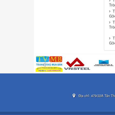
T
Trò
T
G3
T
Trò
T
G3
Địa chỉ:
479/22A Tân Th