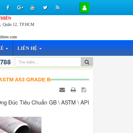
THIÊN
p, Quận 12, TP.HCM
thien.com
KÊ
LIÊN HỆ
 788
 ASTM A53 GRADE B
ng Đúc Tiêu Chuẩn GB \ ASTM \ API