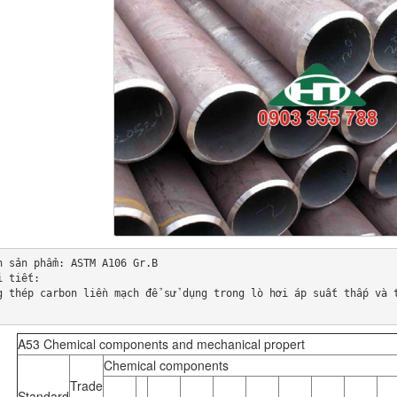
n sản phẩm: ASTM A106 Gr.B

i tiết:

g thép carbon liền mạch để sử dụng trong lò hơi áp suất thấp và 
A53 Chemical components and mechanical propert
Chemical components
Trade
Standard