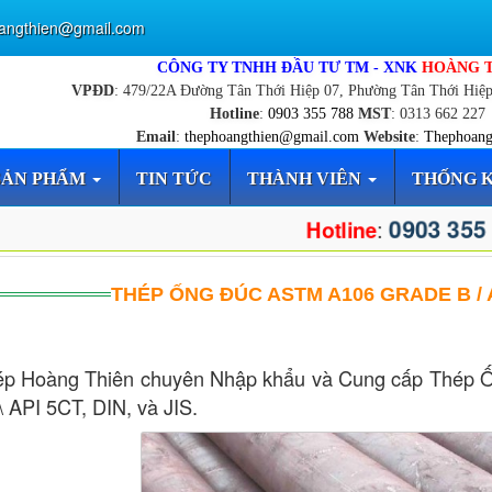
angthien@gmail.com
CÔNG TY TNHH ĐẦU TƯ TM - XNK
HOÀNG 
VPĐD
: 479/22A Đường Tân Thới Hiệp 07, Phường Tân Thới Hiệ
Hotline
:
0903 355 788
MST
: 0313 662 227
Email
:
thephoangthien@gmail.com
Website
:
Thephoang
SẢN PHẨM
TIN TỨC
THÀNH VIÊN
THỐNG 
0903 355
:
Hotline
THÉP ỐNG ĐÚC ASTM A106 GRADE B /
p Hoàng Thiên chuyên Nhập khẩu và Cung cấp Thép Ố
\ API 5CT, DIN, và JIS.