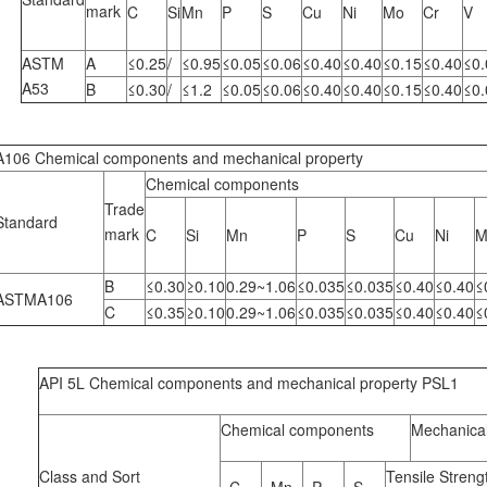
mark
C
Si
Mn
P
S
Cu
Ni
Mo
Cr
V
ASTM
A
≤0.25
/
≤0.95
≤0.05
≤0.06
≤0.40
≤0.40
≤0.15
≤0.40
≤0.
A53
B
≤0.30
/
≤1.2
≤0.05
≤0.06
≤0.40
≤0.40
≤0.15
≤0.40
≤0.
A106 Chemical components and mechanical property
Chemical components
Trade
Standard
mark
C
Si
Mn
P
S
Cu
Ni
M
B
≤0.30
≥0.10
0.29~1.06
≤0.035
≤0.035
≤0.40
≤0.40
≤
ASTMA106
C
≤0.35
≥0.10
0.29~1.06
≤0.035
≤0.035
≤0.40
≤0.40
≤
API 5L Chemical components and mechanical property PSL1
Chemical components
Mechanical
Class and Sort
Tensile Streng
C
Mn
P
S