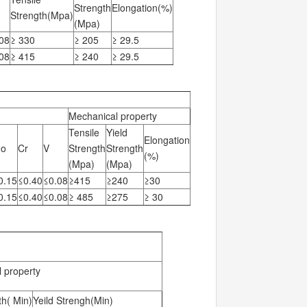
Strength
Elongation(%)
Strength(Mpa)
(Mpa)
08
≥ 330
≥ 205
≥ 29.5
08
≥ 415
≥ 240
≥ 29.5
Mechanical property
Tensile
Yield
Elongation
o
Cr
V
Strength
Strength
(%)
(Mpa)
(Mpa)
0.15
≤0.40
≤0.08
≥415
≥240
≥30
0.15
≤0.40
≤0.08
≥ 485
≥275
≥ 30
 property
th( Min)
Yeild Strengh(Min)