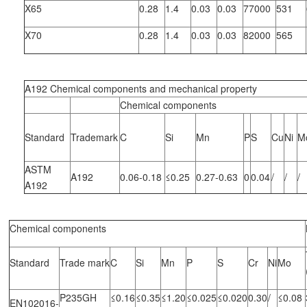
X65
0.28
1.4
0.03
0.03
77000
531
X70
0.28
1.4
0.03
0.03
82000
565
A192 Chemical components and mechanical property
Chemical components
Standard
Trademark
C
Si
Mn
P
S
Cu
Ni
M
ASTM
A192
0.06-0.18
≤0.25
0.27-0.63
0
0.04
/
/
/
A192
Chemical components
Standard
Trade mark
C
Si
Mn
P
S
Cr
Ni
Mo
P235GH
≤0.16
≤0.35
≤1.20
≤0.025
≤0.020
0.30
/
≤0.08
EN102016-