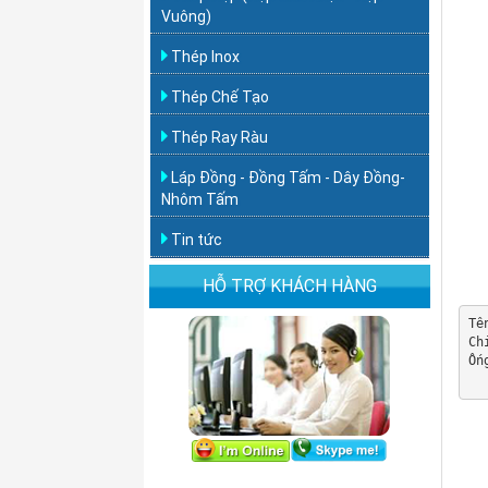
Vuông)
Thép Inox
Thép Chế Tạo
Thép Ray Ràu
Láp Đồng - Đồng Tấm - Dây Đồng-
Nhôm Tấm
Tin tức
HỖ TRỢ KHÁCH HÀNG
Tê
Ch
Ốn