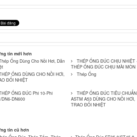
ng tin mới hơn
Thép Ống Dùng Cho Nồi Hơi, Dẫn
THÉP ỐNG ĐÚC CHỊU NHIỆT 
ệt
THÉP ỐNG ĐÚC CHỊU MÀI MÒN
THÉP ỐNG DÙNG CHO NỒI HƠI,
Thép Ống
AO ĐỔI NHIỆT
THÉP ỐNG ĐÚC Phi 10-Phi
THÉP ỐNG ĐÚC TIÊU CHUẨN
0/DN6-DN600
ASTM A53 DÙNG CHO NỒI HƠI,
TRAO ĐỔI NHIỆT
ng tin cũ hơn