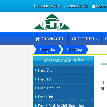
028 66 567 013
-
0903 355 788
thepho
TRANG CHỦ
GIỚI THIỆU
Trang chủ
Thép Ống
DANH MỤC SẢN PHẨM
Thép Ống
Thép Tấm
Thé
5L 
Thép Tròn Đặc
Thép Hình
Thép Hộp (Hộp Chữ Nhật - Hộp