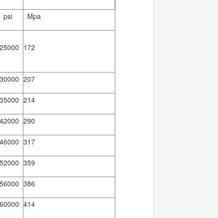
psi
Mpa
25000
172
30000
207
35000
214
42000
290
46000
317
52000
359
56000
386
60000
414