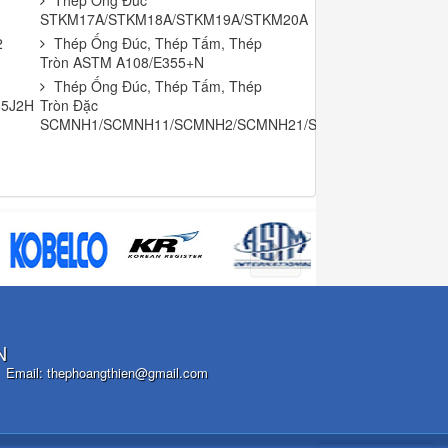
Thép Ống Đúc
STKM17A/STKM18A/STKM19A/STKM20A
2
Thép Ống Đúc, Thép Tấm, Thép
Tròn ASTM A108/E355+N
Thép Ống Đúc, Thép Tấm, Thép
55J2H
Tròn Đặc
SCMNH1/SCMNH11/SCMNH2/SCMNH21/SCMNH3
N
Email:
thephoangthien@gmail.com