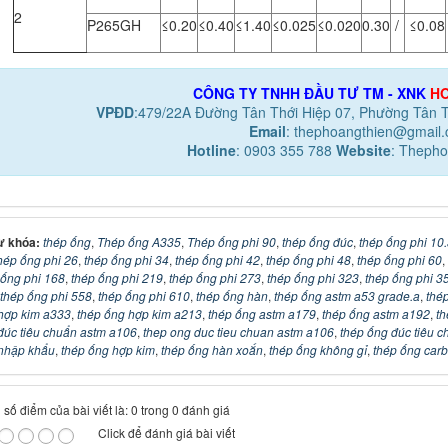
2
P265GH
≤0.20
≤0.40
≤1.40
≤0.025
≤0.020
0.30
/
≤0.08
CÔNG TY TNHH ĐẦU TƯ TM - XNK
HO
VPĐD
:479/22A Đường Tân Thới Hiệp 07, Phường Tân 
Email
: thephoangthien@gmail
Hotline
: 0903 355 788
Website
: Thepho
ừ khóa:
thép ống
,
Thép ống A335
,
Thép ống phi 90
,
thép ống đúc
,
thép ống phi 10.
hép ống phi 26
,
thép ống phi 34
,
thép ống phi 42
,
thép ống phi 48
,
thép ống phi 60
,
 ống phi 168
,
thép ống phi 219
,
thép ống phi 273
,
thép ống phi 323
,
thép ống phi 3
thép ống phi 558
,
thép ống phi 610
,
thép ống hàn
,
thép ống astm a53 grade.a
,
thé
hợp kim a333
,
thép ống hợp kim a213
,
thép ống astm a179
,
thép ống astm a192
,
th
đúc tiêu chuẩn astm a106
,
thep ong duc tieu chuan astm a106
,
thép ống đúc tiêu 
nhập khẩu
,
thép ống hợp kim
,
thép ống hàn xoắn
,
thép ống không gỉ
,
thép ống car
số điểm của bài viết là: 0 trong 0 đánh giá
Click để đánh giá bài viết