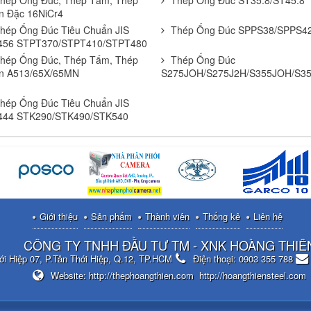
hép Ống Đúc, Thép Tấm, Thép
Thép Ống Đúc ST35.8/ST45.8
n Đặc 16NiCr4
hép Ống Đúc Tiêu Chuẩn JIS
Thép Ống Đúc SPPS38/SPPS4
456 STPT370/STPT410/STPT480
hép Ống Đúc, Thép Tấm, Thép
Thép Ống Đúc
n A513/65X/65MN
S275JOH/S275J2H/S355JOH/S3
hép Ống Đúc Tiêu Chuẩn JIS
444 STK290/STK490/STK540
Giới thiệu
Sản phẩm
Thành viên
Thống kê
Liên hệ
CÔNG TY TNHH ĐẦU TƯ TM - XNK HOÀNG THIÊ
ới Hiệp 07, P.Tân Thới Hiệp, Q.12, TP.HCM
Điện thoại:
0903 355 788
Website:
http://thephoangthien.com
http://hoangthiensteel.com