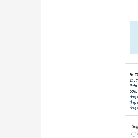
T
21
,
t
thép
508
,
ống 
ống 
ống 
Tổng 