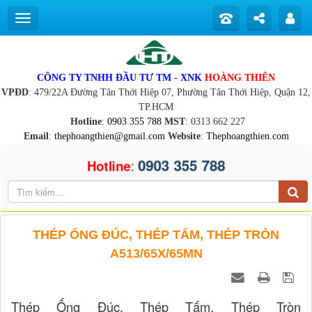
CÔNG TY TNHH ĐẦU TƯ TM - XNK
HOÀNG THIÊN
VPĐD
: 479/22A Đường Tân Thới Hiệp 07, Phường Tân Thới Hiệp, Quận 12,
TP.HCM
Hotline
:
0903 355 788
MST
: 0313 662 227
Email
:
thephoangthien@gmail.com
Website
:
Thephoangthien.com
0903 355 788
:
Hotline
THÉP ỐNG ĐÚC, THÉP TẤM, THÉP TRÒN
A513/65X/65MN
Thép Ống Đúc, Thép Tấm, Thép Tròn