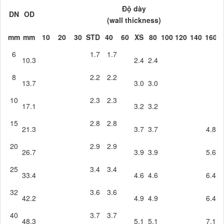
Độ dày
DN
OD
(wall thickness)
mm
mm
10
20
30
STD
40
60
XS
80
100
120
140
160
X
6
1.7
1.7
10.3
2.4
2.4
8
2.2
2.2
13.7
3.0
3.0
10
2.3
2.3
17.1
3.2
3.2
15
2.8
2.8
21.3
3.7
3.7
4.8
7
20
2.9
2.9
26.7
3.9
3.9
5.6
7
25
3.4
3.4
33.4
4.6
4.6
6.4
9
32
3.6
3.6
42.2
4.9
4.9
6.4
9
40
3.7
3.7
48.3
5.1
5.1
7.1
1