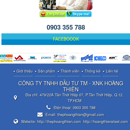
0903 355 788
FACEBOOOK
Giới thiệu
Sản phẩm
Thành viên
Thống kê
Liên hệ
CÔNG TY TNHH ĐẦU TƯ TM - XNK HOÀNG
THIÊN
Địa chỉ:
479/22A Tân Thới Hiệp 07, P.Tân Thới Hiệp, Q.12,
TP.HCM
Điện thoại:
0903 355 788
Email:
thephoangthien@gmail.com
Website:
http://thephoangthien.com
http://hoangthiensteel.com