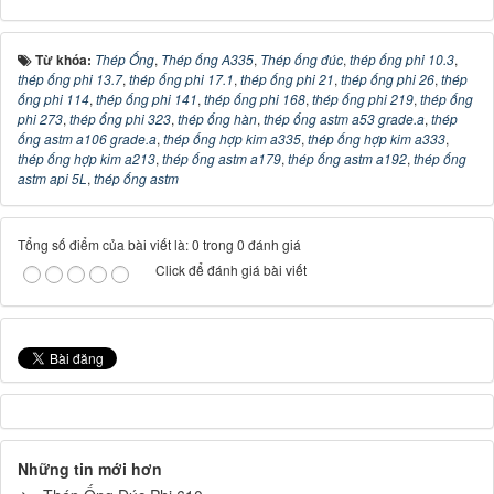
Từ khóa:
Thép Ống
,
Thép ống A335
,
Thép ống đúc
,
thép ống phi 10.3
,
thép ống phi 13.7
,
thép ống phi 17.1
,
thép ống phi 21
,
thép ống phi 26
,
thép
ống phi 114
,
thép ống phi 141
,
thép ống phi 168
,
thép ống phi 219
,
thép ống
phi 273
,
thép ống phi 323
,
thép ống hàn
,
thép ống astm a53 grade.a
,
thép
ống astm a106 grade.a
,
thép ống hợp kim a335
,
thép ống hợp kim a333
,
thép ống hợp kim a213
,
thép ống astm a179
,
thép ống astm a192
,
thép ống
astm api 5L
,
thép ống astm
Tổng số điểm của bài viết là: 0 trong 0 đánh giá
Click để đánh giá bài viết
Những tin mới hơn