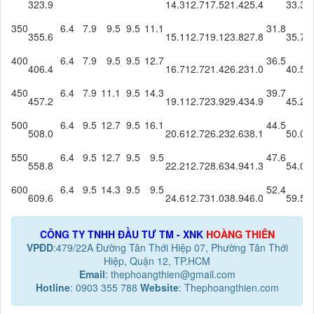
323.9
14.3
12.7
17.5
21.4
25.4
33.3
2
350
6.4
7.9
9.5
9.5
11.1
31.8
355.6
15.1
12.7
19.1
23.8
27.8
35.7
400
6.4
7.9
9.5
9.5
12.7
36.5
406.4
16.7
12.7
21.4
26.2
31.0
40.5
450
6.4
7.9
11.1
9.5
14.3
39.7
457.2
19.1
12.7
23.9
29.4
34.9
45.2
500
6.4
9.5
12.7
9.5
16.1
44.5
508.0
20.6
12.7
26.2
32.6
38.1
50.0
550
6.4
9.5
12.7
9.5
9.5
47.6
558.8
22.2
12.7
28.6
34.9
41.3
54.0
600
6.4
9.5
14.3
9.5
9.5
52.4
609.6
24.6
12.7
31.0
38.9
46.0
59.5
CÔNG TY TNHH ĐẦU TƯ TM - XNK
HOÀNG THIÊN
VPĐD
:479/22A Đường Tân Thới Hiệp 07, Phường Tân Thới
Hiệp, Quận 12, TP.HCM
Email
: thephoangthien@gmail.com
Hotline
: 0903 355 788
Website
: Thephoangthien.com