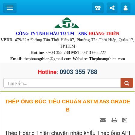
CÔNG TY TNHH ĐẦU TƯ TM - XNK
HOÀNG THIÊN
VPĐD
: 479/22A Đường Tân Thới Hiệp 07, Phường Tân Thới Hiệp, Quận 12,
TP.HCM
Hotline
:
0903 355 788
MST
: 0313 662 227
Email
:
thephoangthien@gmail.com
Website
:
Thephoangthien.com
0903 355 788
:
Hotline
THÉP ỐNG ĐÚC TIÊU CHUẨN ASTM A53 GRADE
B
Thép Hoàng Thiên chuyên nhập khẩu Thép ống API