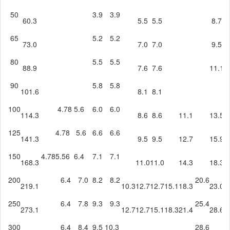
50
3.9
3.9
60.3
5.5
5.5
8.7
1
65
5.2
5.2
73.0
7.0
7.0
9.5
1
80
5.5
5.5
88.9
7.6
7.6
11.1
1
90
5.8
5.8
101.6
8.1
8.1
100
4.78
5.6
6.0
6.0
114.3
8.6
8.6
11.1
13.5
1
125
4.78
5.6
6.6
6.6
141.3
9.5
9.5
12.7
15.9
1
150
4.78
5.56
6.4
7.1
7.1
168.3
11.0
11.0
14.3
18.3
2
200
6.4
7.0
8.2
8.2
20.6
219.1
10.3
12.7
12.7
15.1
18.3
23.0
2
250
6.4
7.8
9.3
9.3
25.4
273.1
12.7
12.7
15.1
18.3
21.4
28.6
2
300
6.4
8.4
9.5
10.3
28.6