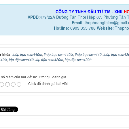
CÔNG TY TNHH ĐẦU TƯ TM - XNK
HO
VPĐD
:479/22A Đường Tân Thới Hiệp 07, Phường Tân 
Email
: thephoangthien@gmail
Hotline
: 0903 355 788
Website
: Thepho
ừ khóa:
thép trục scm440m
,
thép trục scm440tk
,
thép trục scm440
,
thép trục scm4
40tk
,
láp đặc scm440
,
láp đặc scm420m
,
láp đặc scm420h
số điểm của bài viết là: 0 trong 0 đánh giá
Click để đánh giá bài viết