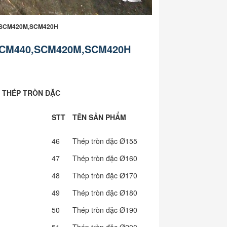
0,SCM420M,SCM420H
SCM440,SCM420M,SCM420H
 THÉP TRÒN ĐẶC
KHỐI LƯ
STT
TÊN SẢN PHẨM
(KG/MÉT)
46
Thép tròn đặc Ø155
148.12
47
Thép tròn đặc Ø160
157.83
48
Thép tròn đặc Ø170
178.18
49
Thép tròn đặc Ø180
199.76
50
Thép tròn đặc Ø190
222.57