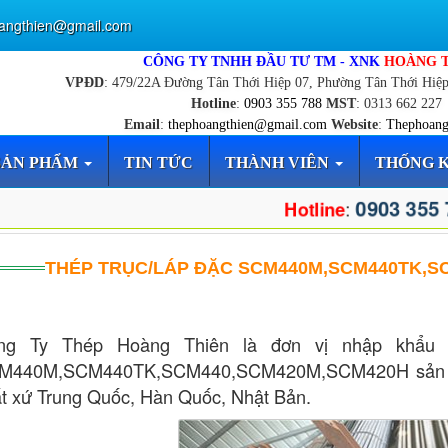
angthien@gmail.com
CÔNG TY TNHH ĐẦU TƯ TM - XNK
HOÀNG 
VPĐD
: 479/22A Đường Tân Thới Hiệp 07, Phường Tân Thới Hiệ
Hotline
:
0903 355 788
MST
: 0313 662 227
Email
:
thephoangthien@gmail.com
Website
:
Thephoang
SẢN PHẨM
TIN TỨC
THÀNH VIÊN
THỐNG 
0903 355
:
Hotline
THÉP TRỤC/LÁP ĐẶC SCM440M,SCM440TK,S
ng Ty Thép Hoàng Thiên là đơn vị nhập khẩu 
M440M,SCM440TK,SCM440,SCM420M,SCM420H sản phẩ
t xứ Trung Quốc, Hàn Quốc, Nhật Bản.