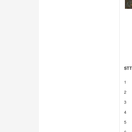
STT
1
2
3
4
5