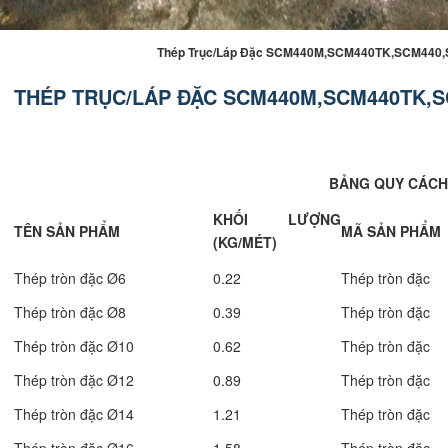
Thép Trục/Láp Đặc SCM440M,SCM440TK,SCM44
THÉP TRỤC/LÁP ĐẶC SCM440M,SCM440TK,
BẢNG QUY CÁCH
KHỐI LƯỢNG
TÊN SẢN PHẨM
MÃ SẢN PHẨM
(KG/MÉT)
Thép tròn đặc Ø6
0.22
Thép tròn đặc
Thép tròn đặc Ø8
0.39
Thép tròn đặc
Thép tròn đặc Ø10
0.62
Thép tròn đặc
Thép tròn đặc Ø12
0.89
Thép tròn đặc
Thép tròn đặc Ø14
1.21
Thép tròn đặc