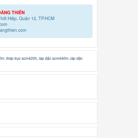
ÀNG THIÊN
Thới Hiệp, Quận 12, TP.HCM
.com
angthien.com
20m
,
thép trục scm420h
,
láp đặc scm440m
,
láp đặc