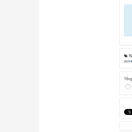
T
scm4
Tổng 