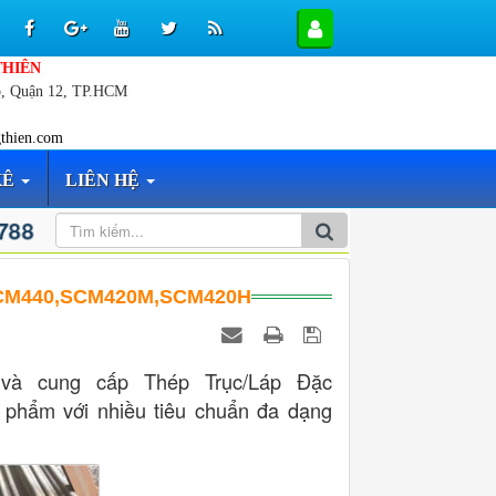
THIÊN
p, Quận 12, TP.HCM
thien.com
KÊ
LIÊN HỆ
 788
CM440,SCM420M,SCM420H
và cung cấp Thép Trục/Láp Đặc
m với nhiều tiêu chuẩn đa dạng