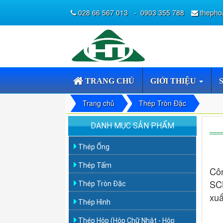
028 66 567 013
-
0903 355 788
thepho
TRANG CHỦ
GIỚI THIỆU
Trang chủ
Thép Tròn Đặc
DANH MỤC SẢN PHẨM
Thép Ống
Thép Tấm
Cô
SC
Thép Tròn Đặc
xuấ
Thép Hình
Thép Hộp (Hộp Chữ Nhật - Hộp