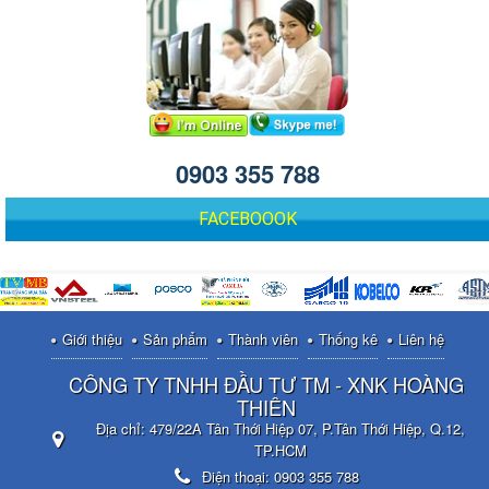
0903 355 788
FACEBOOOK
Giới thiệu
Sản phẩm
Thành viên
Thống kê
Liên hệ
CÔNG TY TNHH ĐẦU TƯ TM - XNK HOÀNG
THIÊN
Địa chỉ:
479/22A Tân Thới Hiệp 07, P.Tân Thới Hiệp, Q.12,
TP.HCM
Điện thoại:
0903 355 788