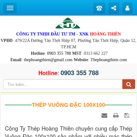
CÔNG TY TNHH ĐẦU TƯ TM - XNK
HOÀNG THIÊN
VPĐD
: 479/22A Đường Tân Thới Hiệp 07, Phường Tân Thới Hiệp, Quận 12,
TP.HCM
Hotline
:
0903 355 788
MST
: 0313 662 227
Email
:
thephoangthien@gmail.com
Website
:
Thephoangthien.com
0903 355 788
:
Hotline
THÉP VUÔNG ĐẶC 100X100
Công Ty Thép Hoàng Thiên chuyên cung cấp Thép
Vuông Đặc 100x100 sản phẩm với nhiều mác thép