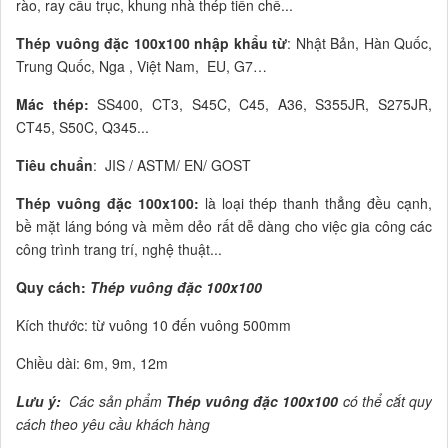
rào, ray cầu trục, khung nhà thép tiền chế...
Thép vuông đặc 100x100
nhập khẩu từ
: Nhật Bản, Hàn Quốc,
Trung Quốc, Nga , Việt Nam, EU, G7…
Mác thép:
SS400, CT3, S45C, C45, A36, S355JR, S275JR,
CT45, S50C, Q345...
Tiêu chuẩn
: JIS / ASTM/ EN/ GOST
Thép vuông đặc 100x100:
là loại thép thanh thẳng đều cạnh,
bề mặt láng bóng và mềm dẻo rất dễ dàng cho việc gia công các
công trình trang trí, nghệ thuật...
Quy cách:
Thép vuông đặc 100x100
Kích thước: từ vuông 10 đến vuông 500mm
Chiều dài: 6m, 9m, 12m
Lưu ý:
Các sản phẩm
Thép vuông đặc 100x100
có thể cắt quy
cách theo yêu cầu khách hàng