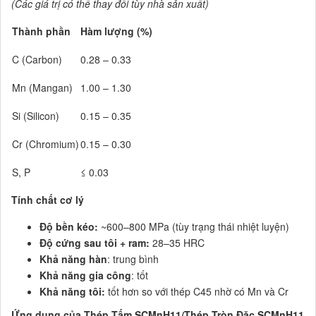
(Các giá trị có thể thay đổi tùy nhà sản xuất)
Thành phần
Hàm lượng (%)
C (Carbon)
0.28 – 0.33
Mn (Mangan)
1.00 – 1.30
Si (Silicon)
0.15 – 0.35
Cr (Chromium)
0.15 – 0.30
S, P
≤ 0.03
Tính chất cơ lý
Độ bền kéo:
~600–800 MPa (tùy trạng thái nhiệt luyện)
Độ cứng sau tôi + ram:
28–35 HRC
Khả năng hàn
: trung bình
Khả năng gia công
: tốt
Khả năng tôi:
tốt hơn so với thép C45 nhờ có Mn và Cr
Ứng dụng của Thép Tấm SCMnH11/Thép Tròn Đặc SCMnH11