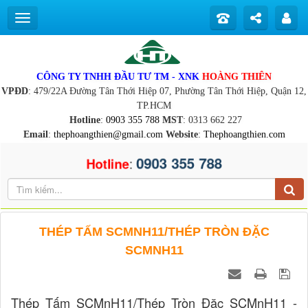
CÔNG TY TNHH ĐẦU TƯ TM - XNK
HOÀNG THIÊN
VPĐD
: 479/22A Đường Tân Thới Hiệp 07, Phường Tân Thới Hiệp, Quận 12,
TP.HCM
Hotline
:
0903 355 788
MST
: 0313 662 227
Email
:
thephoangthien@gmail.com
Website
:
Thephoangthien.com
0903 355 788
:
Hotline
THÉP TẤM SCMNH11/THÉP TRÒN ĐẶC
SCMNH11
Thép Tấm SCMnH11/Thép Tròn Đặc SCMnH11 -