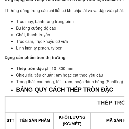
Thường dùng trong các chi tiết cơ khí chịu tải và va đập vừa phải:
Trục máy, bánh răng trung bình
Bu lông cường độ cao
Chốt, thanh truyền
Trục cam, trục khuỷu cỡ vừa
Linh kiện ty piston, ty ben
Dạng sản phẩm trên thị trường
Thép tròn đặc
phi 10–300 mm
Chiều dài tiêu chuẩn:
6m
hoặc cắt theo yêu cầu
Trạng thái: cán nóng, tôi – ram, hoặc đánh bóng (Shafting)
BẢNG QUY CÁCH THÉP TRÒN ĐẶC
THÉP TRÒ
KHỐI LƯỢNG
STT
TÊN SẢN PHẨM
MÃ SẢN P
(KG/MÉT)