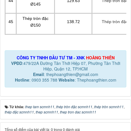
44
129.63
Thép tròn đặc, 
Ø145
Thép tròn đặc
45
138.72
Thép tròn đặc, 
Ø150
CÔNG TY TNHH ĐẦU TƯ TM - XNK
HOÀNG THIÊN
VPĐD
:479/22A Đường Tân Thới Hiệp 07, Phường Tân Thới
Hiệp, Quận 12, TP.HCM
Email
: thephoangthien@gmail.com
Hotline
: 0903 355 788
Website
: Thephoangthien.com
Từ khóa:
thep tam scmnh11
,
thép tròn đặc scmnh11
,
thép tròn scmnh11
,
thép đặc scmnh11
,
thep scmnh11
,
thep tron dac scmnh11
Tổng số điểm của bài viết là: 0 trong 0 đánh giá