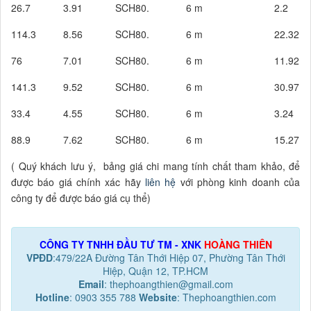
26.7
3.91
SCH80.
6 m
2.2
114.3
8.56
SCH80.
6 m
22.32
76
7.01
SCH80.
6 m
11.92
141.3
9.52
SCH80.
6 m
30.97
33.4
4.55
SCH80.
6 m
3.24
88.9
7.62
SCH80.
6 m
15.27
( Quý khách lưu ý, bảng giá chi mang tính chất tham khảo, để
được báo giá chính xác hãy
liên hệ
với phòng kinh doanh của
công ty để được báo giá cụ thể)
CÔNG TY TNHH ĐẦU TƯ TM - XNK
HOÀNG THIÊN
VPĐD
:479/22A Đường Tân Thới Hiệp 07, Phường Tân Thới
Hiệp, Quận 12, TP.HCM
Email
: thephoangthien@gmail.com
Hotline
: 0903 355 788
Website
: Thephoangthien.com