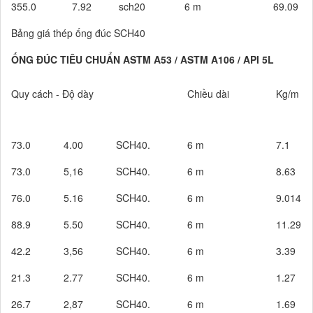
355.0
7.92
sch20
6 m
69.09
Bảng giá thép ống đúc SCH40
ỐNG ĐÚC TIÊU CHUẨN ASTM A53 / ASTM A106 / API 5L
Quy cách - Độ dày
Chiều dài
Kg/m
73.0
4.00
SCH40.
6 m
7.1
73.0
5,16
SCH40.
6 m
8.63
76.0
5.16
SCH40.
6 m
9.014
88.9
5.50
SCH40.
6 m
11.29
42.2
3,56
SCH40.
6 m
3.39
21.3
2.77
SCH40.
6 m
1.27
26.7
2,87
SCH40.
6 m
1.69