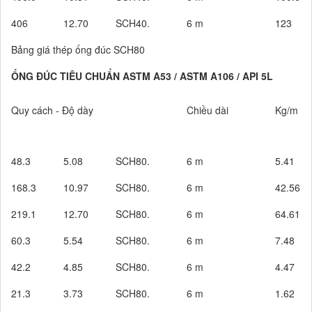
406
12.70
SCH40.
6 m
123
Bảng giá thép ống đúc SCH80
ỐNG ĐÚC TIÊU CHUẨN ASTM A53 / ASTM A106 / API 5L
Quy cách - Độ dày
Chiều dài
Kg/m
48.3
5.08
SCH80.
6 m
5.41
168.3
10.97
SCH80.
6 m
42.56
219.1
12.70
SCH80.
6 m
64.61
60.3
5.54
SCH80.
6 m
7.48
42.2
4.85
SCH80.
6 m
4.47
21.3
3.73
SCH80.
6 m
1.62