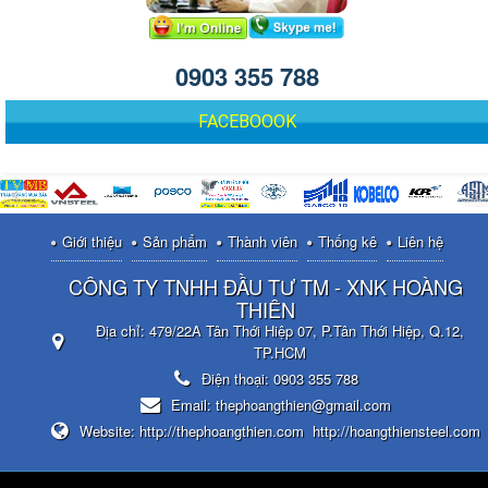
0903 355 788
FACEBOOOK
Giới thiệu
Sản phẩm
Thành viên
Thống kê
Liên hệ
CÔNG TY TNHH ĐẦU TƯ TM - XNK HOÀNG
THIÊN
Địa chỉ:
479/22A Tân Thới Hiệp 07, P.Tân Thới Hiệp, Q.12,
TP.HCM
Điện thoại:
0903 355 788
Email:
thephoangthien@gmail.com
Website:
http://thephoangthien.com
http://hoangthiensteel.com