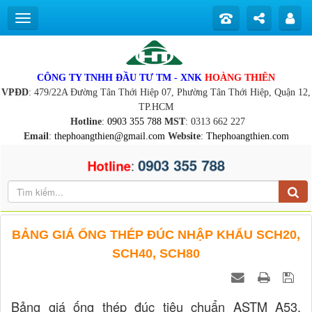
CÔNG TY TNHH ĐẦU TƯ TM - XNK
HOÀNG THIÊN
VPĐD
: 479/22A Đường Tân Thới Hiệp 07, Phường Tân Thới Hiệp, Quận 12,
TP.HCM
Hotline
:
0903 355 788
MST
: 0313 662 227
Email
:
thephoangthien@gmail.com
Website
:
Thephoangthien.com
0903 355 788
:
Hotline
BẢNG GIÁ ỐNG THÉP ĐÚC NHẬP KHẨU SCH20,
SCH40, SCH80
Bảng giá ống thép đúc tiêu chuẩn ASTM A53,