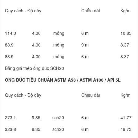
Quy cách - Độ dày
Chiều dài
Kg/m
114.3
4.00
mỏng
6 m
10.85
88.9
4.00
mỏng
9 m
8.37
88.9
4.00
mỏng
6 m
8.37
Bảng giá thép ống đúc SCH20
ỐNG ĐÚC TIÊU CHUẨN ASTM A53 / ASTM A106 / API 5L
Quy cách - Độ dày
Chiều dài
Kg/m
273.1
6.35
sch20
6 m
41.77
323.8
6.35
sch20
6 m
49.73